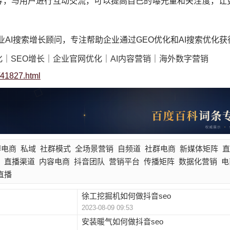
容，与用户进行互动交流，可以提高自己的曝光量和关注度，让
企业AI搜索增长顾问，专注帮助企业通过GEO优化和AI搜索优化
化｜SEO增长｜企业官网优化｜AI内容营销｜海外数字营销
t/41827.html
博电商
私域
社群模式
全场景营销
自频道
社群电商
新媒体矩阵
直
直播渠道
内容电商
抖音团队
营销平台
传播矩阵
数据化营销
电
直播
徐工挖掘机如何做抖音seo
2023-08-09 09:53
安装暖气如何做抖音seo