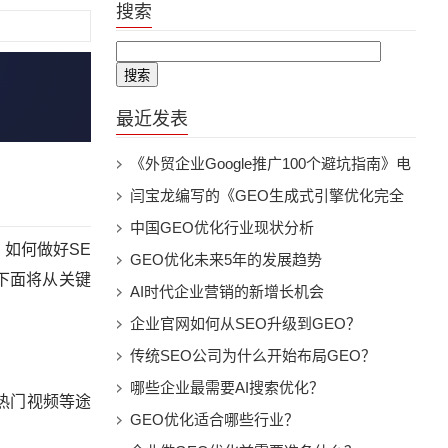
搜索
最近发表
《外贸企业Google推广100个避坑指南》电
子书下载pdf版
闫宝龙编写的《GEO生成式引擎优化完全
指南》-AI搜索时代的品牌曝光与流量增长
中国GEO优化行业现状分析
如何做好SE
实战3.5万字电子书下载
GEO优化未来5年的发展趋势
下面将从关键
AI时代企业营销的新增长机会
企业官网如何从SEO升级到GEO？
传统SEO公司为什么开始布局GEO？
哪些企业最需要AI搜索优化？
热门视频等途
GEO优化适合哪些行业？