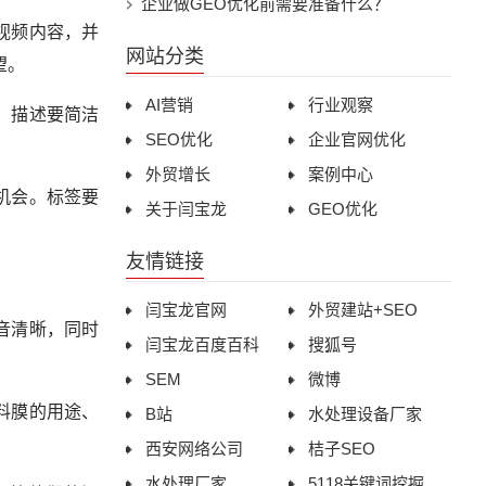
企业做GEO优化前需要准备什么？
视频内容，并
网站分类
望。
AI营销
行业观察
。描述要简洁
SEO优化
企业官网优化
外贸增长
案例中心
机会。标签要
关于闫宝龙
GEO优化
友情链接
闫宝龙官网
外贸建站+SEO
音清晰，同时
闫宝龙百度百科
搜狐号
SEM
微博
料膜的用途、
B站
水处理设备厂家
西安网络公司
桔子SEO
水处理厂家
5118关键词挖掘