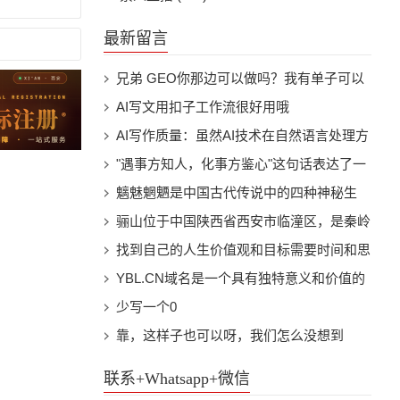
最新留言
兄弟 GEO你那边可以做吗？我有单子可以
甩你吗
AI写文用扣子工作流很好用哦
AI写作质量：虽然AI技术在自然语言处理方
面取得了显著进展，但目前的AI写作水平仍
"遇事方知人，化事方鉴心"这句话表达了一
然有限。AI生成的内容可能缺乏创意、独特
个人在面对事情时才能真正了解另一个人的
魑魅魍魉是中国古代传说中的四种神秘生
性和深度，这可能会影响网站的用户体验和
本质，以及在处理事情的过程中才能观察到
物，分别代表着不同的妖怪或鬼怪。这些词
骊山位于中国陕西省西安市临潼区，是秦岭
搜索引擎排名。
一个人内心的品质。这句话强调了实践和经
语通常用来形容各种邪恶、诡异的事物。 1.
山脉的一个支脉。骊山以其秀丽的风景和丰
找到自己的人生价值观和目标需要时间和思
历在了解他人和检验自己品质方面的重要
魑（chī）：据说是一种吃人的山神，形象
富的历史文化遗产而著名。春天的骊山更是
考。以下是一些建议，可以帮助你在这个过
YBL.CN域名是一个具有独特意义和价值的
性。 从这个角度来看，这句话具有一定的
为人脸、狮身、熊爪、蛇尾的怪物。也有人
美不胜收，万物复苏，生机盎然。
程中找到方向： 1. 自我反思：花时间思考
域名。其中，“YBL”是闫宝龙姓名的首字母
少写一个0
现实意义。在日常生活中，我们往往通过与
认为魑是指山林中的鬼怪。 2. 魅（mèi）：
自己的兴趣、优点、弱点和经验。思考这些
缩写，而“.CN”代表中国，是中国的国家顶
靠，这样子也可以呀，我们怎么没想到
他人共事、合作或面对困难时的表现来判断
指具有诱惑力的妖怪，通常以美丽女子的形
问题可以帮助你更好地了解自己：我真正喜
级域名。这一组合使得YBL.CN域名既具有
联系+Whatsapp+微信
一个人的性格、能力和价值观。同样，我们
象出现，以诱惑男子并吞食其精气。魅也可
欢做什么？我擅长什么？我在哪些方面需要
个人特色，又体现了中国元素。对于闫宝龙