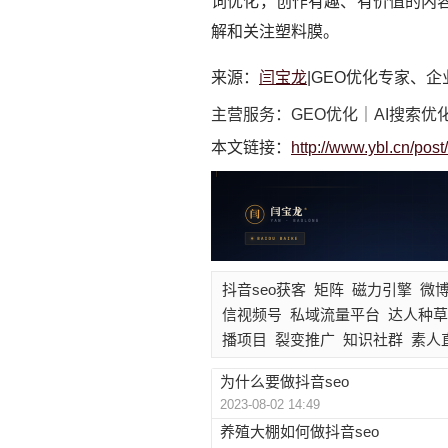
词优化，创作有趣、有价值的内
解和关注塑料膜。
来源：
闫宝龙
|GEO优化专家、
主营服务：GEO优化｜AI搜索优
本文链接：
http://www.ybl.cn/pos
抖音seo获客
矩阵
磁力引擎
微
信视频号
私域流量平台
达人种草
播项目
裂变推广
知识社群
素人
为什么要做抖音seo
2023-08-02 14:49
养殖大棚如何做抖音seo