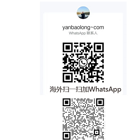
在处理事情的过程中，也能从自己的行为和
以指具有魔力的物品，如宝剑、古董等。 3.
改进？ 2. 探索和学习：不断学习新知识和
而言，YBL.CN域名是他个人品牌的重要组
决策中了解到自己的内心世界和价值观。
魍（wǎng）：一种水中的鬼怪，据说会引
技能，尝试新的活动和经历。这将帮助你发
成部分。这个域名不仅易于记忆和传播，还
然而，这句话也存在一定的局限性。首先，
发洪水、潮汐等灾害。魍也可以指代邪恶的
现自己的热情和潜力。 3. 寻求灵感：阅读
能有效地将闫宝龙的个人形象与专业领域相
它过于强调了事情对了解他人和自己的决定
小人。 4. 魉（liǎng）：一种土地之神，形
传记、观看纪录片或与成功人士交流，了解
结合，提升其在网络上的知名度和影响力。
性作用，而忽略了其他途径，如沟通、观察
象为人脸、鸟身、蛇尾的怪物。据说魍魉会
他们的价值观和目标。这可能会激发你的灵
通过YBL.CN这个域名，闫宝龙可以更好地
和了解他人的历史经验等。其次，这句话可
给人带来疾病和灾难。 这四种神秘生物在
感，帮助你找到自己的方向。 4. 设定目
展示自己的专业能力和个人魅力，吸引更多
能过于悲观地看待人性，因为它暗示了只有
中国传统文化中经常被用来象征邪恶、诡异
标：为自己设定短期和长期目标，这将有助
潜在的合作伙伴和客户。此外，YBL.CN域
在遇到问题时才能看清一个人的真面目。
的事物。在许多文学作品和民间传说中，魑
于你明确自己的价值观和目标。确保这些目
名的价值还体现在其稀缺性和市场潜力上。
总的来说，"遇事方知人，化事方鉴心"这句
魅魍魉都会以各种形式出现，给人们带来惊
标与你的价值观相符，并定期评估和调整它
三字母的中文域名在市场上非常罕见，因此
话在一定程度上反映了实践和经历对于了解
悚和恐惧。
们。 5. 与他人交流：与亲朋好友、同事或
具有很高的投资价值和商业潜力。对于想要
他人和认识自己的重要性，但在应用时也应
导师分享你的想法和感受。他们可能会给你
进入中国市场或者拓展中国业务的公司和个
结合其他方法，以更全面地了解一个人。
提供有价值的建议和反馈。 6. 写日记：将
人而言，拥有一个像YBL.CN这样的优质域
你的思考、感受和经历记录下来。这将帮助
名无疑是一个巨大的优势。总的来说，YB
你更好地理解自己，并在回顾时发现潜在的
L.CN域名是一个具有独特意义、高价值且