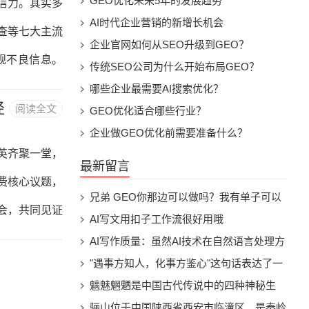
实战3.5万字电子书下载
GEO优化未来5年的发展趋势
信力。其实多
、B2B、教
AI时代企业营销的新增长机会
查等七大主流
企业官网如何从SEO升级到GEO？
规不良信息。
传统SEO公司为什么开始布局GEO？
限公司官网地
哪些企业最需要AI搜索优化？
径
阅读全文
GEO优化适合哪些行业？
le-dissent操作
企业做GEO优化前需要准备什么？
关证明资料即
精英齐聚一堂，
最新留言
.com/修复入
费核心议题，
兄弟 GEO你那边可以做吗？我有单子可以
会，共同见证
甩你吗
AI写文用扣子工作流很好用哦
户服务心态”
AI写作质量：虽然AI技术在自然语言处理方
面取得了显著进展，但目前的AI写作水平仍
"遇事方知人，化事方鉴心"这句话表达了一
服务的第一名
然有限。AI生成的内容可能缺乏创意、独特
个人在面对事情时才能真正了解另一个人的
魑魅魍魉是中国古代传说中的四种神秘生
中获得切实回
性和深度，这可能会影响网站的用户体验和
本质，以及在处理事情的过程中才能观察到
物，分别代表着不同的妖怪或鬼怪。这些词
骊山位于中国陕西省西安市临潼区，是秦岭