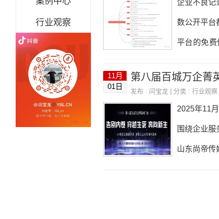
案例中心
企业不良记
监测工具、
行业观察
数公开平台
育、医疗、
平台的免费
一、七大平
第八届百城万企菁
11月
址：https://
01日
发布 :
闫宝龙
| 分类 :
行业观察
流程：输入
2025年
可。企知道所属
围绕企业服
口：https://q
山东尚帝传
行业服务理
的基石作用
片，而客户