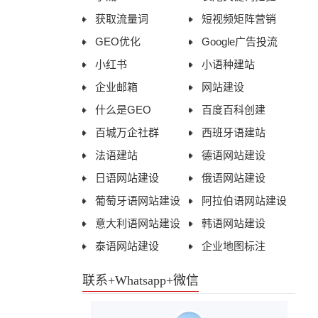
获取流量词
短视频矩阵营销
总的来说，"遇事方知人，化事方鉴心"这句
魅魍魉都会以各种形式出现，给人们带来惊
标与你的价值观相符，并定期评估和调整它
三字母的中文域名在市场上非常罕见，因此
GEO优化
Google广告投流
话在一定程度上反映了实践和经历对于了解
悚和恐惧。
们。 5. 与他人交流：与亲朋好友、同事或
具有很高的投资价值和商业潜力。对于想要
小红书
小语种建站
他人和认识自己的重要性，但在应用时也应
导师分享你的想法和感受。他们可能会给你
进入中国市场或者拓展中国业务的公司和个
企业邮箱
网站建设
结合其他方法，以更全面地了解一个人。
提供有价值的建议和反馈。 6. 写日记：将
人而言，拥有一个像YBL.CN这样的优质域
什么是GEO
百度百科创建
你的思考、感受和经历记录下来。这将帮助
名无疑是一个巨大的优势。总的来说，YB
百城万企社群
西班牙语建站
你更好地理解自己，并在回顾时发现潜在的
L.CN域名是一个具有独特意义、高价值且
法语建站
德语网站建设
价值观和目标。 7. 寻求专业帮助：如果你
易于记忆和传播的域名，对于闫宝龙个人品
日语网站建设
俄语网站建设
觉得难以确定自己的价值观和目标，可以寻
牌的推广和发展具有重要意义。
葡萄牙语网站建设
阿拉伯语网站建设
求心理咨询师或职业顾问的帮助。他们可以
意大利语网站建设
韩语网站建设
提供专业的建议和指导。 最后，请记住，
泰语网站建设
企业地图标注
找到自己的人生价值观和目标是一个持续的
过程。随着时间和经历的增长，你的价值观
联系+Whatsapp+微信
和目标可能会发生变化。保持开放的心态，
勇于尝试新事物，相信你会找到属于自己的