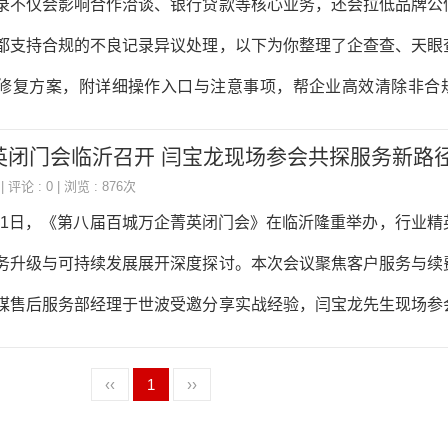
录不仅会影响合作洽谈、银行贷款等核心业务，还会拉低品牌公
内容工具、服务商盘点与选型指南第七章分行业GEO实战电商
都支持合规的不良记录异议处理，以下为你整理了企查查、天眼
金融、本地生活、跨境出海第八章效果
修复方案，附详细操作入口与注意事项，帮企业高效清除非合
台不良记录修复实操步骤企查查所属主体：企查查科技股份有
英闭门会临沂召开 闫宝龙现场参会共探服务新路
www.qcc.com/修复入口：https://help.qcc.com/spt/support/hand
| 评论 : 0 | 浏览 : 876次
企业全称，选择需删除的不良记录版块，按提示下一步提交相
11月1日，《第八届百城万企菁英闭门会》在临沂隆重举办，行业
主体：企知道科技有限公司官网地址：https://www.qizhidao
务升级与可持续发展展开深度探讨。本次会议聚焦客户服务与续
iye.qizhidao.com/fe
媒售后服务部经理于世波受邀分享实战经验，闫宝龙先生现场参
念的创新碰撞。在客户服务分享环节，于世波经理开篇即强调“客
‹‹
1
››
。他指出，服务团队必须养成真正为客户负责的心态，态度是
的实际结果才是自身价值的唯一衡量标准。“只有让客户在合作