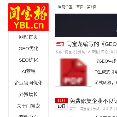
当前位置：首页 - 第1页
网站首页
闫宝龙编写的《GEO生成式引擎
置顶
GEO优化
发布 :
闫宝龙
| 分类 :
AI营销
| 评论 : 0 |
SEO优化
《GEO生
AI营销
O生成式引擎
企业官网优化
范式转移，
体识别与知
外贸增长
免费修复企业不良
11月
内容矩阵第四
关于闫宝龙
18日
发布 :
闫宝龙
| 分类 :
未命名
| 
五章权威信