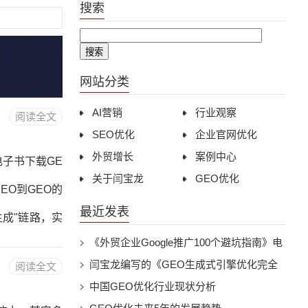
搜索
网站分类
AI营销
行业观察
阅读全文
SEO优化
企业官网优化
外贸增长
案例中心
电子书下载GE
关于闫宝龙
GEO优化
EO到GEO的
最近发表
生成"链路，实
《外贸企业Google推广100个避坑指南》电
熵降低、三层
象
子书下载pdf版
闫宝龙编写的《GEO生成式引擎优化完全
阅读全文
ma类型详解第
指南》-AI搜索时代的品牌曝光与流量增长
中国GEO优化行业现状分析
EO工具与平台