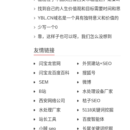
得到了现场参
搜索引擎排名。
一个人内心的品质。这句话强调了实践和经
语通常用来形容各种邪恶、诡异的事物。 1.
山脉的一个支脉。骊山以其秀丽的风景和丰
找到自己的人生价值观和目标需要时间和思
操方案。他表
历在了解他人和检验自己品质方面的重要
魑（chī）：据说是一种吃人的山神，形象
富的历史文化遗产而著名。春天的骊山更是
考。以下是一些建议，可以帮助你在这个过
YBL.CN域名是一个具有独特意义和价值的
性。 从这个角度来看，这句话具有一定的
为人脸、狮身、熊爪、蛇尾的怪物。也有人
美不胜收，万物复苏，生机盎然。
程中找到方向： 1. 自我反思：花时间思考
域名。其中，“YBL”是闫宝龙姓名的首字母
少写一个0
现实意义。在日常生活中，我们往往通过与
认为魑是指山林中的鬼怪。 2. 魅（mèi）：
自己的兴趣、优点、弱点和经验。思考这些
缩写，而“.CN”代表中国，是中国的国家顶
靠，这样子也可以呀，我们怎么没想到
他人共事、合作或面对困难时的表现来判断
指具有诱惑力的妖怪，通常以美丽女子的形
问题可以帮助你更好地了解自己：我真正喜
级域名。这一组合使得YBL.CN域名既具有
友情链接
一个人的性格、能力和价值观。同样，我们
象出现，以诱惑男子并吞食其精气。魅也可
欢做什么？我擅长什么？我在哪些方面需要
个人特色，又体现了中国元素。对于闫宝龙
闫宝龙官网
外贸建站+SEO
在处理事情的过程中，也能从自己的行为和
以指具有魔力的物品，如宝剑、古董等。 3.
改进？ 2. 探索和学习：不断学习新知识和
而言，YBL.CN域名是他个人品牌的重要组
闫宝龙百度百科
搜狐号
决策中了解到自己的内心世界和价值观。
魍（wǎng）：一种水中的鬼怪，据说会引
技能，尝试新的活动和经历。这将帮助你发
成部分。这个域名不仅易于记忆和传播，还
SEM
微博
然而，这句话也存在一定的局限性。首先，
发洪水、潮汐等灾害。魍也可以指代邪恶的
现自己的热情和潜力。 3. 寻求灵感：阅读
能有效地将闫宝龙的个人形象与专业领域相
B站
水处理设备厂家
它过于强调了事情对了解他人和自己的决定
小人。 4. 魉（liǎng）：一种土地之神，形
传记、观看纪录片或与成功人士交流，了解
结合，提升其在网络上的知名度和影响力。
西安网络公司
桔子SEO
性作用，而忽略了其他途径，如沟通、观察
象为人脸、鸟身、蛇尾的怪物。据说魍魉会
他们的价值观和目标。这可能会激发你的灵
通过YBL.CN这个域名，闫宝龙可以更好地
水处理厂家
5118关键词挖掘
和了解他人的历史经验等。其次，这句话可
给人带来疾病和灾难。 这四种神秘生物在
感，帮助你找到自己的方向。 4. 设定目
展示自己的专业能力和个人魅力，吸引更多
站长工具
百度智能体
能过于悲观地看待人性，因为它暗示了只有
中国传统文化中经常被用来象征邪恶、诡异
标：为自己设定短期和长期目标，这将有助
潜在的合作伙伴和客户。此外，YBL.CN域
小贼 seo
长尾关键词挖掘
在遇到问题时才能看清一个人的真面目。
的事物。在许多文学作品和民间传说中，魑
于你明确自己的价值观和目标。确保这些目
名的价值还体现在其稀缺性和市场潜力上。