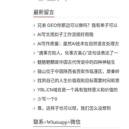
最新留言
兄弟 GEO你那边可以做吗？我有单子可以
甩你吗
AI写文用扣子工作流很好用哦
AI写作质量：虽然AI技术在自然语言处理方
面取得了显著进展，但目前的AI写作水平仍
"遇事方知人，化事方鉴心"这句话表达了一
然有限。AI生成的内容可能缺乏创意、独特
个人在面对事情时才能真正了解另一个人的
魑魅魍魉是中国古代传说中的四种神秘生
性和深度，这可能会影响网站的用户体验和
本质，以及在处理事情的过程中才能观察到
物，分别代表着不同的妖怪或鬼怪。这些词
骊山位于中国陕西省西安市临潼区，是秦岭
搜索引擎排名。
一个人内心的品质。这句话强调了实践和经
语通常用来形容各种邪恶、诡异的事物。 1.
山脉的一个支脉。骊山以其秀丽的风景和丰
找到自己的人生价值观和目标需要时间和思
历在了解他人和检验自己品质方面的重要
魑（chī）：据说是一种吃人的山神，形象
富的历史文化遗产而著名。春天的骊山更是
考。以下是一些建议，可以帮助你在这个过
YBL.CN域名是一个具有独特意义和价值的
性。 从这个角度来看，这句话具有一定的
为人脸、狮身、熊爪、蛇尾的怪物。也有人
美不胜收，万物复苏，生机盎然。
程中找到方向： 1. 自我反思：花时间思考
域名。其中，“YBL”是闫宝龙姓名的首字母
少写一个0
现实意义。在日常生活中，我们往往通过与
认为魑是指山林中的鬼怪。 2. 魅（mèi）：
自己的兴趣、优点、弱点和经验。思考这些
缩写，而“.CN”代表中国，是中国的国家顶
靠，这样子也可以呀，我们怎么没想到
他人共事、合作或面对困难时的表现来判断
指具有诱惑力的妖怪，通常以美丽女子的形
问题可以帮助你更好地了解自己：我真正喜
级域名。这一组合使得YBL.CN域名既具有
联系+Whatsapp+微信
一个人的性格、能力和价值观。同样，我们
象出现，以诱惑男子并吞食其精气。魅也可
欢做什么？我擅长什么？我在哪些方面需要
个人特色，又体现了中国元素。对于闫宝龙