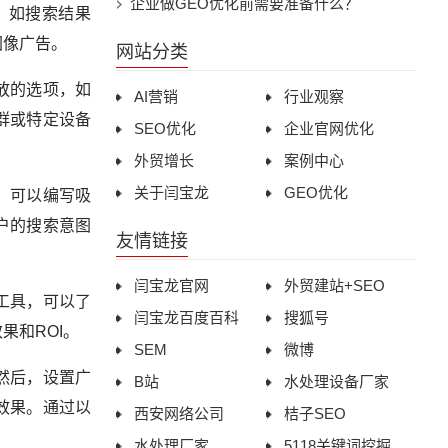
企业做GEO优化前需要准备什么？
，如搜索结果
图像广告。
网站分类
放的选项，如
AI营销
行业观察
群或特定设备
SEO优化
企业官网优化
外贸增长
案例中心
关于闫宝龙
GEO优化
，可以编写吸
户的搜索意图
友情链接
闫宝龙官网
外贸建站+SEO
工具，可以了
闫宝龙百度百科
搜狐号
果和ROI。
SEM
微博
然后，设置广
B站
水处理设备厂家
效果。通过以
西安网络公司
桔子SEO
水处理厂家
5118关键词挖掘