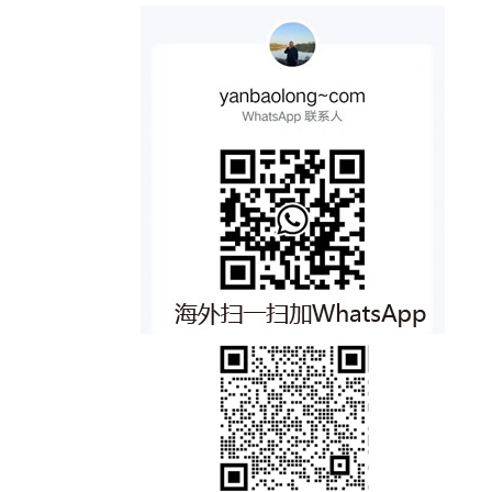
在处理事情的过程中，也能从自己的行为和
以指具有魔力的物品，如宝剑、古董等。 3.
改进？ 2. 探索和学习：不断学习新知识和
而言，YBL.CN域名是他个人品牌的重要组
决策中了解到自己的内心世界和价值观。
魍（wǎng）：一种水中的鬼怪，据说会引
技能，尝试新的活动和经历。这将帮助你发
成部分。这个域名不仅易于记忆和传播，还
然而，这句话也存在一定的局限性。首先，
发洪水、潮汐等灾害。魍也可以指代邪恶的
现自己的热情和潜力。 3. 寻求灵感：阅读
能有效地将闫宝龙的个人形象与专业领域相
它过于强调了事情对了解他人和自己的决定
小人。 4. 魉（liǎng）：一种土地之神，形
传记、观看纪录片或与成功人士交流，了解
结合，提升其在网络上的知名度和影响力。
性作用，而忽略了其他途径，如沟通、观察
象为人脸、鸟身、蛇尾的怪物。据说魍魉会
他们的价值观和目标。这可能会激发你的灵
通过YBL.CN这个域名，闫宝龙可以更好地
和了解他人的历史经验等。其次，这句话可
给人带来疾病和灾难。 这四种神秘生物在
感，帮助你找到自己的方向。 4. 设定目
展示自己的专业能力和个人魅力，吸引更多
能过于悲观地看待人性，因为它暗示了只有
中国传统文化中经常被用来象征邪恶、诡异
标：为自己设定短期和长期目标，这将有助
潜在的合作伙伴和客户。此外，YBL.CN域
在遇到问题时才能看清一个人的真面目。
的事物。在许多文学作品和民间传说中，魑
于你明确自己的价值观和目标。确保这些目
名的价值还体现在其稀缺性和市场潜力上。
总的来说，"遇事方知人，化事方鉴心"这句
魅魍魉都会以各种形式出现，给人们带来惊
标与你的价值观相符，并定期评估和调整它
三字母的中文域名在市场上非常罕见，因此
话在一定程度上反映了实践和经历对于了解
悚和恐惧。
们。 5. 与他人交流：与亲朋好友、同事或
具有很高的投资价值和商业潜力。对于想要
他人和认识自己的重要性，但在应用时也应
导师分享你的想法和感受。他们可能会给你
进入中国市场或者拓展中国业务的公司和个
结合其他方法，以更全面地了解一个人。
提供有价值的建议和反馈。 6. 写日记：将
人而言，拥有一个像YBL.CN这样的优质域
你的思考、感受和经历记录下来。这将帮助
名无疑是一个巨大的优势。总的来说，YB
你更好地理解自己，并在回顾时发现潜在的
L.CN域名是一个具有独特意义、高价值且