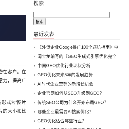
搜索
最近发表
《外贸企业Google推广100个避坑指南》电
子书下载pdf版
闫宝龙编写的《GEO生成式引擎优化完全
指南》-AI搜索时代的品牌曝光与流量增长
中国GEO优化行业现状分析
潜在客户。在
实战3.5万字电子书下载
GEO优化未来5年的发展趋势
意力，提高广
AI时代企业营销的新增长机会
企业官网如何从SEO升级到GEO？
形式为“图片
传统SEO公司为什么开始布局GEO？
片的大小和比
哪些企业最需要AI搜索优化？
GEO优化适合哪些行业？