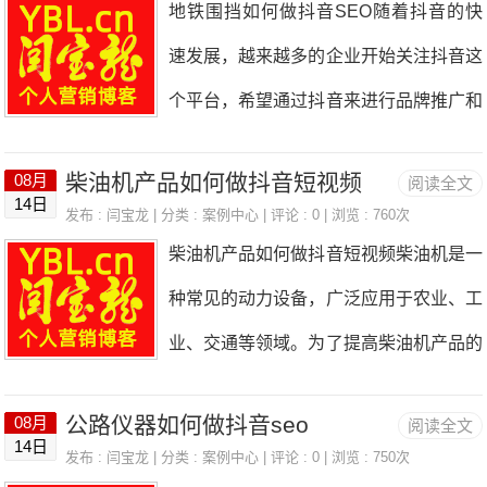
地铁围挡如何做抖音SEO随着抖音的快
型"检索-推理-生成"链路，实体识别与知
速发展，越来越多的企业开始关注抖音这
识图谱第三章GEO内容策略倒金字塔写
个平台，希望通过抖音来进行品牌推广和
作、结构化内容、语义熵降低、三层内容
产品销售。而地铁围挡作为一种常见的户
矩阵第四章结构化数据与SchemaJSON-
柴油机产品如何做抖音短视频
08月
阅读全文
外广告媒体，也可以通过抖音来进行推
14日
LD实战部署，8大核心Schema类型详解
发布 :
闫宝龙
| 分类 :
案例中心
| 评论 : 0 | 浏览 : 760次
广。那么，地铁围挡如何做抖音SEO
柴油机产品如何做抖音短视频柴油机是一
第五章权威信源建设S/A/B/C四级信源矩
呢？下面将从以下几个方面进行介绍。
种常见的动力设备，广泛应用于农业、工
阵，官网优化与全平台分发第六章GEO
一、选择合适的内容在进行抖音SEO
业、交通等领域。为了提高柴油机产品的
工具与平台监测工具、内容工具、服务商
时，首先要选择合适的内容。地铁围挡作
知名度和销售量，可以通过制作抖音短视
盘点与选型指南第七章分行业GEO实战
为一种广告媒体，可以通过抖音来展示广
公路仪器如何做抖音seo
08月
阅读全文
频来进行宣传和推广。下面将介绍柴油机
电商、B2B、教育、医疗、金融、本地生
14日
告内容，吸引用户的关注。在选择内容
发布 :
闫宝龙
| 分类 :
案例中心
| 评论 : 0 | 浏览 : 750次
产品如何做抖音短视频。一、确定目标受
活、跨境出海第八章效果