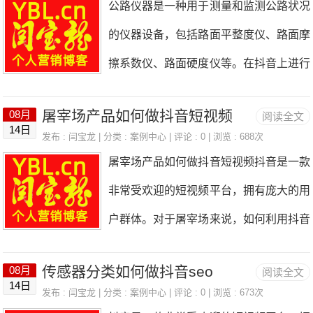
公路仪器是一种用于测量和监测公路状况
时，要注意以下几点：1.与目标用户相
众和宣传重点在制作抖音短视频之前，首
的仪器设备，包括路面平整度仪、路面摩
关：要选择与目标用户相关的内容，以吸
先需要确定目标受众和宣传重点。柴油机
擦系数仪、路面硬度仪等。在抖音上进行
引他们的关注。比如，如果目标用户是年
产品的受众主要是农民、工程师、机械设
SEO优化，可以帮助公路仪器品牌提升
轻人，可以选择一些时尚、潮流的内容；
备用户等，因此可以从这些人群的需求和
屠宰场产品如何做抖音短视频
08月
阅读全文
曝光度，吸引更多潜在用户。下面是一些
如果目标用户是家庭主妇，可以选择一些
14日
关注点出发，确定宣传重点，例如柴油机
发布 :
闫宝龙
| 分类 :
案例中心
| 评论 : 0 | 浏览 : 688次
关于如何在抖音上进行SEO优化的建
家庭生活、健康养生的内容。2.有趣、有
屠宰场产品如何做抖音短视频抖音是一款
的功率、燃油经济性、使用寿命等。二、
议。1.关键词优化：在抖音的标题、描述
创意：要选择有趣、有创意的内容，以吸
非常受欢迎的短视频平台，拥有庞大的用
准备素材和脚本在制作抖音短视频之前，
和标签中使用与公路仪器相关的关键词，
引用户的关注。可以通
户群体。对于屠宰场来说，如何利用抖音
需要准备好所需的素材和脚本。素材可以
以提高视频的搜索排名。例如，可以使用
短视频来宣传和推广自己的产品是一个非
包括柴油机的外观、工作场景、使用效果
“公路仪器”、“路面平整度仪”、“路面摩擦
传感器分类如何做抖音seo
08月
阅读全文
常重要的问题。下面将介绍一些关于屠宰
等，可以通过拍摄视频、拍摄照片或者使
14日
系数仪”等关键词。2.视频内容优化：制
发布 :
闫宝龙
| 分类 :
案例中心
| 评论 : 0 | 浏览 : 673次
场产品如何做抖音短视频的方法和技巧。
用已有的素材进行制作。脚本需要根据宣