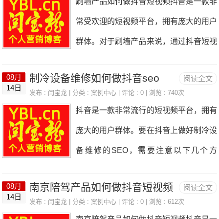
刷墙产品如何做抖音短视频抖音是一款非
冷藏库”等关键词。然后，在视频标题、
法要想在抖音上做好SEO，首先需要了
用一些特殊的拍摄技巧和后期处理技术，
常受欢迎的短视频平台，拥有庞大的用户
描述、标签等位置合理地使用这些关键
解抖音的算法。抖音的算法主要根据用户
来增加视频
群体。对于刷墙产品来说，通过抖音短视
词，提高冷库在抖音搜索中的排名。二、
的兴趣和行为习惯，为用户推荐合适的内
频的宣传，可以有效地提高产品的知名度
内容创作在抖音上，内容是吸引用户的关
容。因此，要想在抖音上获得更多的曝光
制冷设备维修如何做抖音seo
08月
阅读全文
和销量。下面将介绍如何制作一段有吸引
键。广州冷库可以通过制作一些与冷库相
14日
和点击，就需要了解用户的兴趣和需求，
发布 :
闫宝龙
| 分类 :
案例中心
| 评论 : 0 | 浏览 : 740次
力的刷墙产品抖音短视频。第一步：确定
关的短视频，展示冷库的设施、仓储环
抖音是一款非常流行的短视频平台，拥有
制作出符合用户口味的广告内容。二、选
视频内容和目标受众在制作抖音短视频之
境、服务等，吸引用户的关注。同时，可
庞大的用户群体。要在抖音上做好制冷设
择合适的关键词关键词是SEO的重要组
前，首先需要确定视频的内容和目标受
以结合一些热门话题或
备维修的SEO，需要注意以下几个方
成部分，也是用户搜索的重要依据。在制
众。刷墙产品的特点是方便、快捷、美
面：1.关键词优化：选择与制冷设备维修
作单立柱广告时，可以选择一些与广告内
观，因此可以选择展示产品的使用过程、
南京陪驾产品如何做抖音短视频
08月
阅读全文
相关的关键词进行优化，包括制冷设备维
容相关的关键词，将其融入到广告标题、
14日
效果和与其他墙面装饰材料的对比等内
发布 :
闫宝龙
| 分类 :
案例中心
| 评论 : 0 | 浏览 : 612次
修、冷气维修、冷冻设备维修等。在视频
描述和标签中。这样，当用户搜索相关关