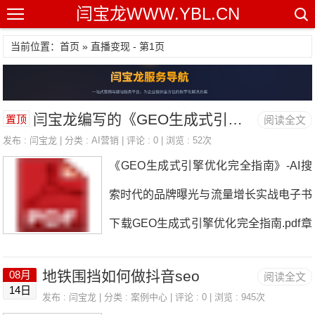
闫宝龙WWW.YBL.CN
当前位置：首页 » 直播变现 - 第1页
闫宝龙编写的《GEO生成式引擎优化完全指南》-AI搜索时代的品牌曝光与流量增长实战3.5万字电子书下载
置顶
阅读全文
发布 :
闫宝龙
| 分类 :
AI营销
| 评论 : 0 | 浏览 : 52次
《GEO生成式引擎优化完全指南》-AI搜
索时代的品牌曝光与流量增长实战电子书
下载GEO生成式引擎优化完全指南.pdf章
节主题核心价值第一章GEO时代的到来
地铁围挡如何做抖音seo
08月
阅读全文
从SEO到GEO的范式转移，市场数据与
14日
发布 :
闫宝龙
| 分类 :
案例中心
| 评论 : 0 | 浏览 : 945次
窗口期判断第二章GEO技术原理大模