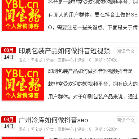
抖音是一款非常受欢迎的短视频平台，拥
作与公路仪器相关的有趣、实用的视频内
一、选取合适的场景和角度在制作抖音短
传重点和目标受众的需求编写，内容要简
有庞大的用户群体。要在抖音上做好SE
容，吸引用户的关注和点击。可以展示公
视频时，首先要选取合适的场景和角度来
洁明了，突出
O，需要注意一些关键点。下面是关于传
路仪器的使用方法、测量结果等，同时注
展示屠宰场的产品。可以选择在屠宰场内
感器分类如何做抖音SEO的一些建议。
意视频的画质和音效，提升用户观看体
部或者周围的环境中进行拍摄，展示产品
印刷包装产品如何做抖音短视频
08月
阅读全文
一、关键词优化1.关键词研究：通过工具
验。3.用户互动：积极与用户互动，回复
14日
的生产过程和环境。同时，要注意选择合
发布 :
闫宝龙
| 分类 :
案例中心
| 评论 : 0 | 浏览 : 674次
如谷歌关键词规划师、百度指数等，找到
评论和私信，建立良好的用户关系。可以
印刷包装产品如何做抖音短视频抖音是一
适的角度来展示产品的特点和优势，让观
与传感器分类相关的热门关键词。2.标题
回答用户对公路仪器的问题，提供专业的
款非常受欢迎的短视频平台，拥有庞大的
众能够清晰地看到产品的细节和质量。
优化：在视频标题中使用关键词，让用户
建议和帮助，增
用户群体。对于印刷包装产品来说，通过
二、突出产品的特点和优势在制作抖音短
一目了然地知道视频内容。3.描述优化：
抖音短视频的宣传，可以有效地提升产品
视频时，要突出屠宰场产品的特点和优
在视频描述中使用关键词，同时简要介绍
广州冷库如何做抖音seo
08月
阅读全文
的知名度和销量。下面是一些关于如何制
势，让观众能够一眼看出产品的独特之
14日
视频内容，吸引用户点击观看。二、内容
发布 :
闫宝龙
| 分类 :
案例中心
| 评论 : 0 | 浏览 : 628次
作印刷包装产品的抖音短视频的建议。1.
处。可以通过文字、音乐、特效等手段来