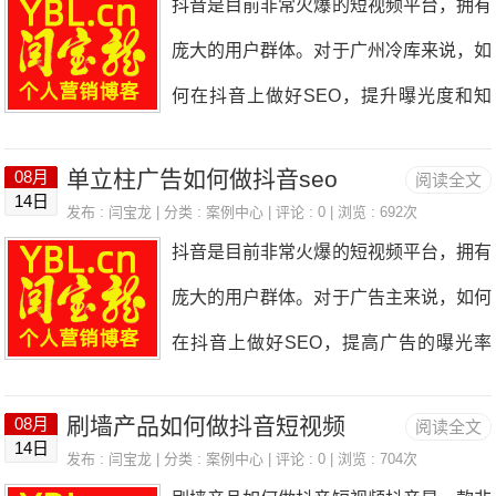
抖音是目前非常火爆的短视频平台，拥有
创作1.视频质量：制作高质量的视频，包
确定目标受众：在制作抖音短视频之前，
强调产品的特点和优势，让观众对产品产
庞大的用户群体。对于广州冷库来说，如
括画面清晰、音频清晰、剪辑流畅等，提
首先要明确目标受众是谁。不同的受众群
生兴趣和好感。
何在抖音上做好SEO，提升曝光度和知
升用户体验。2.视频长度：抖音的视频时
体对于视频内容的需求和喜好有所不同，
名度，是一个非常重要的问题。下面将从
长限制为15秒到60秒，因此要注意控制
因此需要根据目标受众的特点来制作视
单立柱广告如何做抖音seo
08月
阅读全文
以下几个方面来介绍如何在抖音上做好S
视频长度，保持内容紧凑。3.视频内容：
14日
频。2.突出产品特点：印刷包装产品通常
发布 :
闫宝龙
| 分类 :
案例中心
| 评论 : 0 | 浏览 : 692次
EO。一、关键词优化关键词是用户在搜
根据传感器分类的特点，制作相关的内
抖音是目前非常火爆的短视频平台，拥有
有独特的设计和功能，可以通过视频来展
索时使用的词语，通过合理的关键词优
庞大的用户群体。对于广告主来说，如何
示这些特点。可以使用特写镜头来展示产
化，可以提高冷库在抖音上的曝光度。首
在抖音上做好SEO，提高广告的曝光率
品的细节，或者通过演示来展示产品的使
先，需要对冷库的特点和服务进行分析，
和点击率，是一个非常重要的问题。本文
用方法和效果。3.制作精美的视觉效果：
确定适合的关键词。比如，广州冷库可以
刷墙产品如何做抖音短视频
08月
阅读全文
将从单立柱广告的角度，为大家介绍如何
抖音短视频是以视觉效果为主的平台，因
14日
选择“广州冷库”、“广州冷链仓储”、“广州
发布 :
闫宝龙
| 分类 :
案例中心
| 评论 : 0 | 浏览 : 704次
在抖音上做好SEO。一、了解抖音的算
此制作精美的视觉效果非常重要。可以使