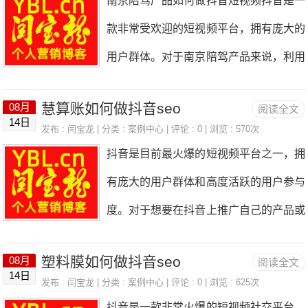
南京陪驾产品如何做抖音短视频抖音是一
容。目标受众可以是喜欢DIY装修的年轻
标题、描述和标签中使用这些关键词，提
键词时，就能更容易地找到你的广告。
款非常受欢迎的短视频平台，拥有庞大的
人、家庭主妇或者对墙面装饰感兴趣的人
高视频在搜索结果中的排名。2.视频内容
三、制作优质的
用户群体。对于南京陪驾产品来说，利用
群。第二步：准备好所需材料和场景在制
优化：制冷设备维修的视频内容应该具有
抖音短视频平台进行宣传和推广是一种非
作抖音短视频之前，需要准备好所需的材
实用性和吸引力，可以展示一些常见的故
慧算账如何做抖音seo
08月
阅读全文
常有效的方式。下面将介绍如何在抖音上
料和场景。刷墙产品的材料包括刷墙工
14日
障排除方法、维修技巧和注意事项等。同
发布 :
闫宝龙
| 分类 :
案例中心
| 评论 : 0 | 浏览 : 570次
制作南京陪驾产品的短视频。一、确定目
具、刷墙涂料、刷墙胶带等。场景可以选
抖音是目前最火爆的短视频平台之一，拥
时，视频的质量也要保证，清晰的画面和
标受众和宣传内容在制作抖音短视频之
择在家中、工地或者刷墙产品展示区等地
有庞大的用户群体和高度活跃的用户参与
流畅的剪辑可以提高用户的观看体验。3.
前，首先需要确定目标受众和宣传内容。
方进行拍摄。
度。对于想要在抖音上推广自己的产品或
视频标题和描述：视频标题要简洁明了，
南京陪驾产品的目标受众可能是需要代驾
服务的人来说，做好SEO（搜索引擎优
能够准确描述视频内容。在描述中可以详
服务的人群，或者是对南京旅游感兴趣的
塑料膜如何做抖音seo
08月
阅读全文
化）是非常重要的。下面是关于如何在抖
细介绍视频的内容和亮点，吸引用户点击
14日
人群。根据目标受众的特点，确定宣传内
发布 :
闫宝龙
| 分类 :
案例中心
| 评论 : 0 | 浏览 : 625次
音上做好SEO的一些建议。1.关键词优
观看。同时，可以在描述中加入关键词，
抖音是一款非常火爆的短视频社交平台，